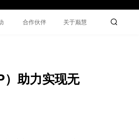

动
合作伙伴
关于巅慧
P）助力实现无