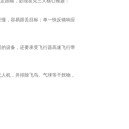
稳定跟瞄，必须攻克三大核心难题：
应慢，容易跟丢目标；单一快反镜响应
署的设备，还要承受飞行器高速飞行带
无人机，并排除飞鸟、气球等干扰物，