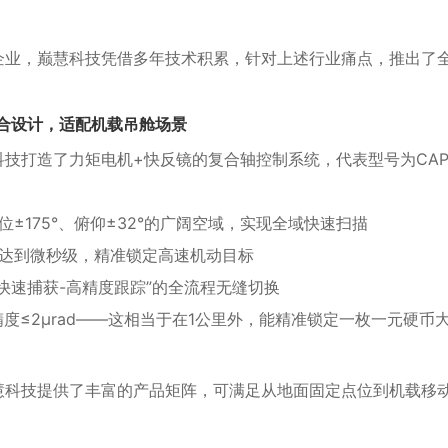
企业，巅慧科技凭借多年技术积累，针对上述行业痛点，推出了
复合设计，适配机载吊舱场景
打造了力矩电机+快反镜的复合轴控制系统，代表型号为CAPT-
位±175°、俯仰±32°的广阔空域，实现全域快速扫描
间达到微秒级，精准锁定高速机动目标
-快速捕获-高精度跟踪”的全流程无缝切换
测角精度≤2μrad——这相当于在1公里外，能精准锁定一枚一元硬
慧科技提供了丰富的产品矩阵，可满足从地面固定点位到机载移