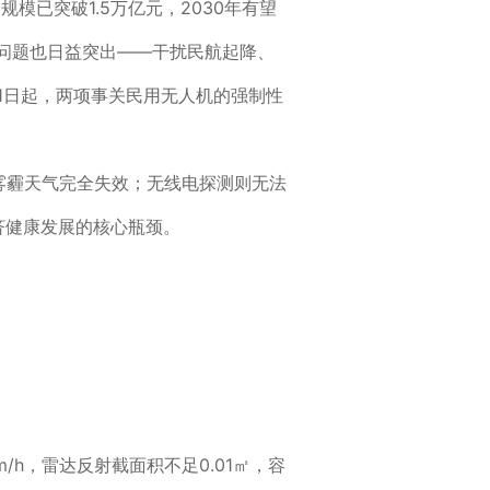
模已突破1.5万亿元，2030年有望
飞问题也日益突出——干扰民航起降、
月1日起，两项事关民用无人机的强制性
雾霾天气完全失效；无线电探测则无法
济健康发展的核心瓶颈。
/h，雷达反射截面积不足0.01㎡，容