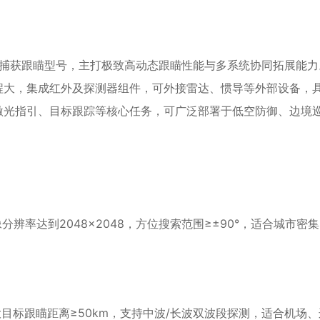
捕获跟瞄型号，主打极致高动态跟瞄性能与多系统协同拓展能力
程大，集成红外及探测器组件，可外接雷达、惯导等外部设备，
激光指引、目标跟踪等核心任务，可广泛部署于低空防御、边境
分辨率达到2048×2048，方位搜索范围≥±90°，适合城市
目标跟瞄距离≥50km，支持中波/长波双波段探测，适合机场