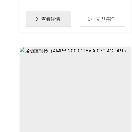
（定位角偏差约2’’），扫描速度极快（毫秒
级），成本低。据有关资料介绍，核聚变中高速

查看详情
立即咨询

多波段紫外光谱检测已有使用。