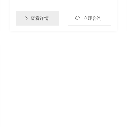
（定位角偏差约2’’），扫描速度极快（毫秒
级），成本低。据有关资料介绍，核聚变中高速

查看详情
立即咨询

多波段紫外光谱检测已有使用。