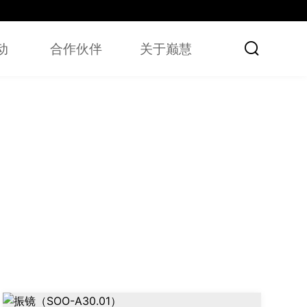

动
合作伙伴
关于巅慧