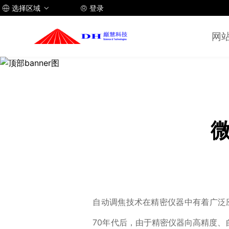
选择区域
登录



网
自动调焦技术在精密仪器中有着广泛
70年代后，由于精密仪器向高精度