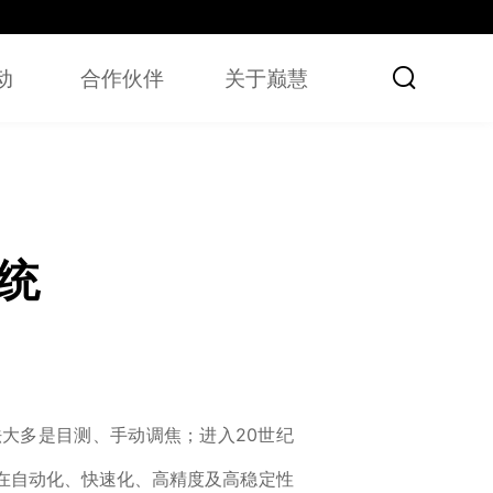

动
合作伙伴
关于巅慧
统
大多是目测、手动调焦；进入20世纪
在自动化、快速化、高精度及高稳定性