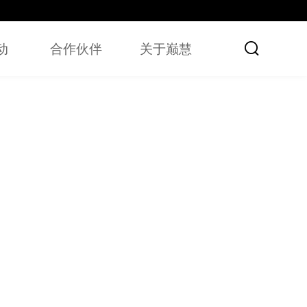

动
合作伙伴
关于巅慧