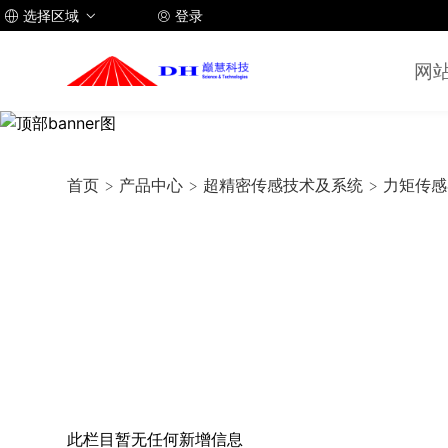
选择区域
登录



网
首页
>
产品中心
>
超精密传感技术及系统
>
力矩传感
此栏目暂无任何新增信息